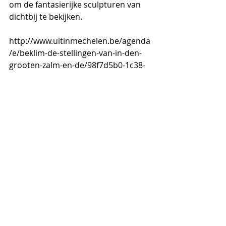
om de fantasierijke sculpturen van 
dichtbij te bekijken.
http://www.uitinmechelen.be/agenda
/e/beklim-de-stellingen-van-in-den-
grooten-zalm-en-de/98f7d5b0-1c38-
4792-876a-8018fb8546fd
Opmerkingen
Plaats een opmerking...